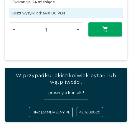
Gwarancja:
24 miesiące
Koszt wysyłki od:
680.00 PLN
W przypadku jakichkolwiek pytań lub
wątpliwości,
prosimy o kontakt!
INFO@AMBASENY.PL
42 6508820