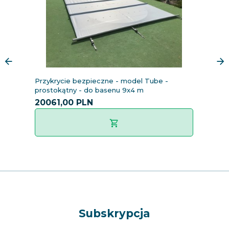
Przykrycie bezpieczne - model Tube -
P
prostokątny - do basenu 9x4 m
p
20061,
00
PLN
1
Subskrypcja