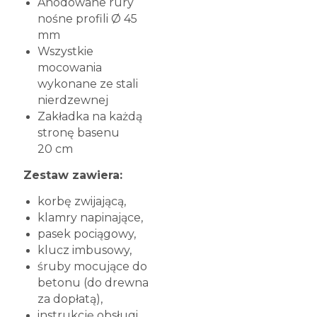
Anodowane rury
nośne profili Ø 45
mm
Wszystkie
mocowania
wykonane ze stali
nierdzewnej
Zakładka na każdą
stronę basenu
20 cm
Zestaw zawiera:
korbę zwijającą,
klamry napinające,
pasek pociągowy,
klucz imbusowy,
śruby mocujące do
betonu (do drewna
za dopłatą),
instrukcję obsługi.