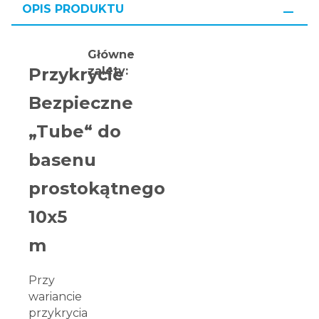
OPIS PRODUKTU
Główne
zalety:
Przykrycie
Bezpieczne
„Tube“
do
basenu
prostokątnego
10x5
m
Przy
wariancie
przykrycia