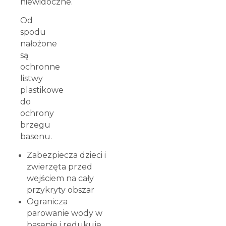
niewidoczne.
Od
spodu
nałożone
są
ochronne
listwy
plastikowe
do
ochrony
brzegu
basenu.
Zabezpiecza dzieci i
zwierzęta przed
wejściem na cały
przykryty obszar
Ogranicza
parowanie wody w
basenie i redukuje