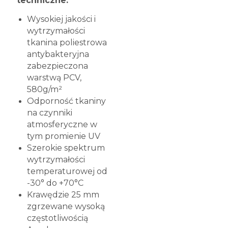
techniczne:
Wysokiej jakości i
wytrzymałości
tkanina poliestrowa
antybakteryjna
zabezpieczona
warstwą PCV,
580g/m²
Odporność tkaniny
na czynniki
atmosferyczne w
tym promienie UV
Szerokie spektrum
wytrzymałości
temperaturowej od
-30° do +70°C
Krawędzie 25 mm
zgrzewane wysoką
częstotliwością