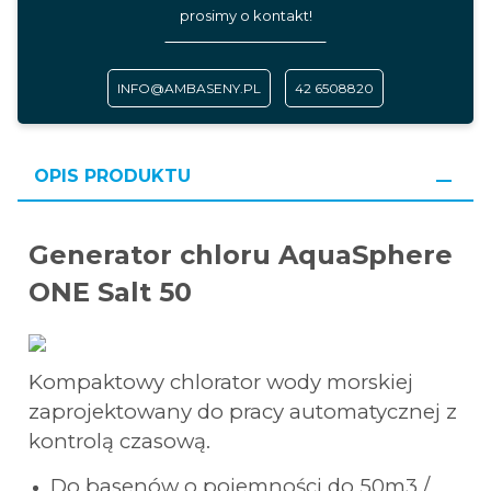
prosimy o kontakt!
INFO@AMBASENY.PL
42 6508820
OPIS PRODUKTU
Generator chloru AquaSphere
ONE Salt 50
Kompaktowy chlorator wody morskiej
zaprojektowany do pracy automatycznej z
kontrolą czasową.
Do basenów o pojemności do 50m3 /