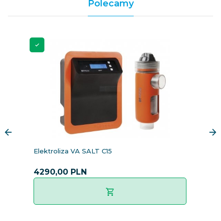
Polecamy
Elektroliza VA SALT C15
El
4290,
00
PLN
3