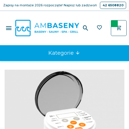
Zapisy na montaże 2026 rozpoczęte! Napisz lub zadzwoń
42 6508820
Kategorie