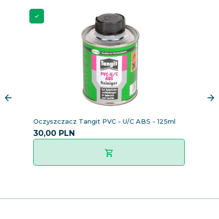
Oczyszczacz Tangit PVC - U/C ABS - 125ml
O
30,
00
PLN
7