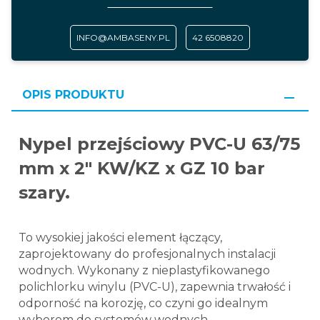
INFO@AMBASENY.PL
42 6508820
OPIS PRODUKTU
Nypel przejściowy PVC-U 63/75
mm x 2" KW/KZ x GZ 10 bar
szary.
To wysokiej jakości element łączący,
zaprojektowany do profesjonalnych instalacji
wodnych. Wykonany z nieplastyfikowanego
polichlorku winylu (PVC-U), zapewnia trwałość i
odporność na korozję, co czyni go idealnym
wyborem do systemów wodnych.