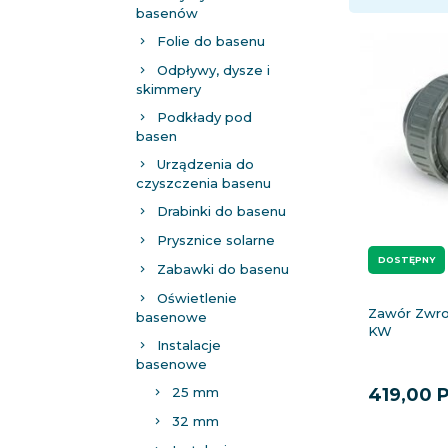
basenów
Folie do basenu
Odpływy, dysze i
skimmery
Podkłady pod
basen
Urządzenia do
czyszczenia basenu
Drabinki do basenu
Prysznice solarne
DOSTĘPNY
Zabawki do basenu
Oświetlenie
Zawór Zwr
basenowe
KW
Instalacje
basenowe
25 mm
419,
00
32 mm