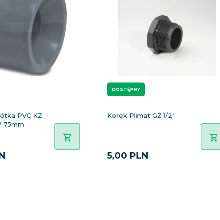
DOSTĘPNY
rótka PVC KZ
Korek Plimat GZ 1/2"
W 75mm
N
5,
00
PLN