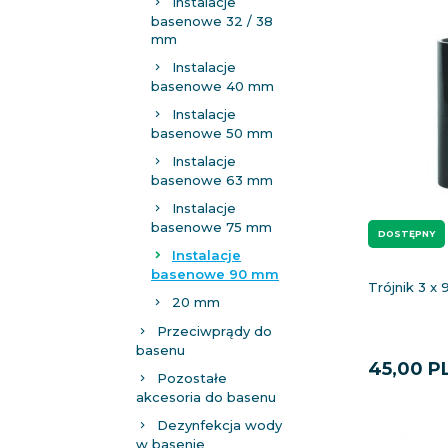
Instalacje
basenowe 32 / 38
mm
Instalacje
basenowe 40 mm
Instalacje
basenowe 50 mm
Instalacje
basenowe 63 mm
Instalacje
basenowe 75 mm
DOSTĘPNY
Instalacje
basenowe 90 mm
Trójnik 3 x
20 mm
Przeciwprądy do
basenu
45,
00
P
Pozostałe
akcesoria do basenu
Dezynfekcja wody
w basenie