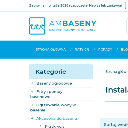
Zapisy na montaże 2026 rozpoczęte! Napisz lub zadzwoń
STRONA GŁÓWNA
RATY 0%
PORADY
BLO
Kategorie
Strona głów
Baseny ogrodowe
Insta
Filtry i pompy
basenowe
Ogrzewanie wody w
basenie
Akcesoria do basenu
Sortuj wedł
Przykrycia