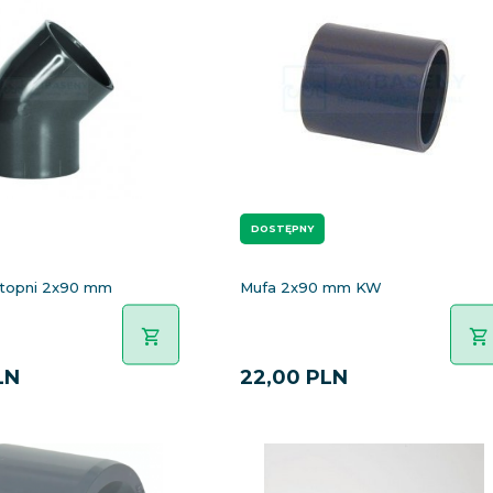
DOSTĘPNY
stopni 2x90 mm
Mufa 2x90 mm KW
LN
22,
00
PLN