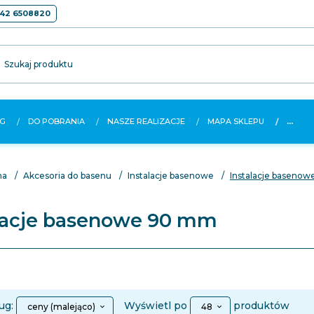
42 6508820
Szukaj produktu
G
DO POBRANIA
NASZE REALIZACJE
MAPA SKLEPU
...
na
Akcesoria do basenu
Instalacje basenowe
Instalacje baseno
lacje basenowe 90 mm
sort
pop
ug:
Wyświetl po
produktów
ceny (malejąco)
48