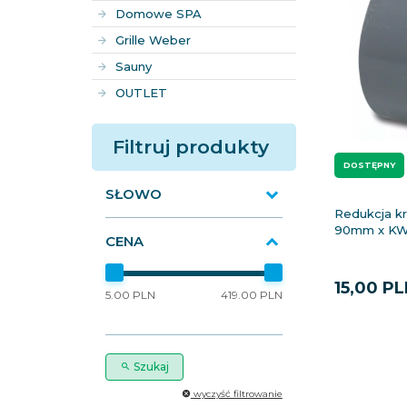
Domowe SPA
Grille Weber
Sauny
OUTLET
Filtruj produkty
DOSTĘPNY
SŁOWO
Redukcja k
90mm x K
CENA
15,
00
PL
5.00 PLN
419.00 PLN
Szukaj
wyczyść filtrowanie