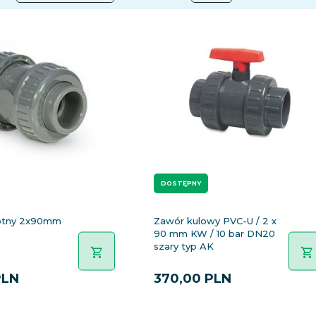
DOSTĘPNY
otny 2x90mm
Zawór kulowy PVC-U / 2 x
90 mm KW / 10 bar DN20
szary typ AK
PLN
370,
00
PLN