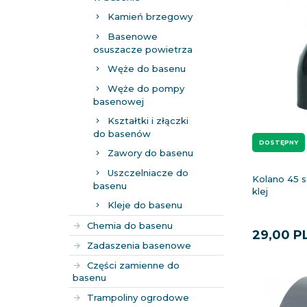
Kamień brzegowy
Basenowe
osuszacze powietrza
Węże do basenu
Węże do pompy
basenowej
Kształtki i złączki
do basenów
DOSTĘPNY
Zawory do basenu
Uszczelniacze do
Kolano 45 
basenu
klej
Kleje do basenu
Chemia do basenu
29,
00
P
Zadaszenia basenowe
Części zamienne do
basenu
Trampoliny ogrodowe