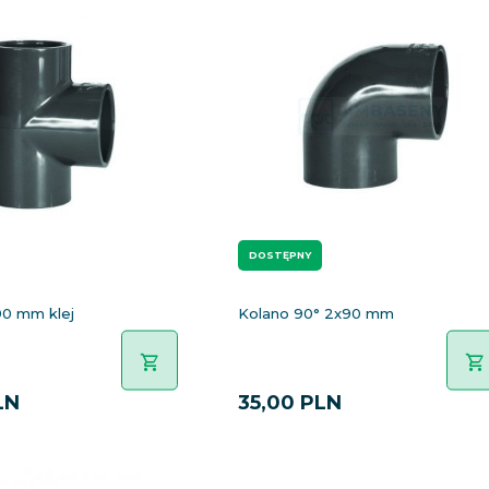
DOSTĘPNY
 90 mm klej
Kolano 90° 2x90 mm
LN
35,
00
PLN