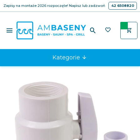
Zapisy na montaże 2026 rozpoczęte! Napisz lub zadzwoń
42 6508820
Kategorie