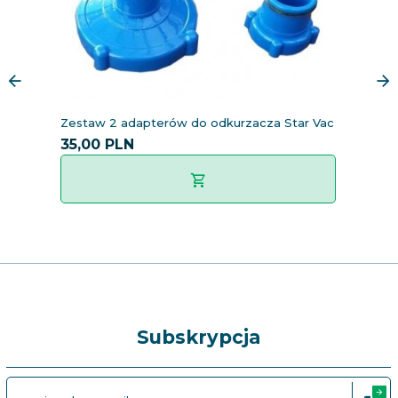
Zestaw 2 adapterów do odkurzacza Star Vac
Gó
35,
00
PLN
3
Subskrypcja