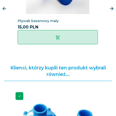
Pływak basenowy mały
T
15,
00
PLN
8
Klienci, którzy kupili ten produkt wybrali
również...