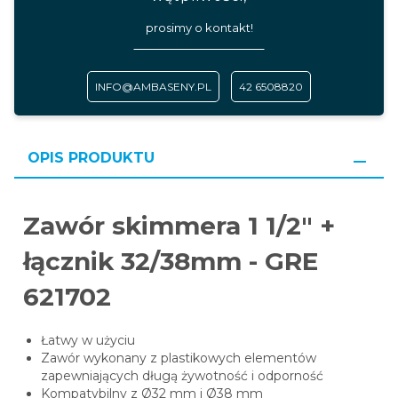
prosimy o kontakt!
INFO@AMBASENY.PL
42 6508820
OPIS PRODUKTU
Zawór skimmera 1 1/2" +
łącznik 32/38mm - GRE
621702
Łatwy w użyciu
Zawór wykonany z plastikowych elementów
zapewniających długą żywotność i odporność
Kompatybilny z Ø32 mm i Ø38 mm