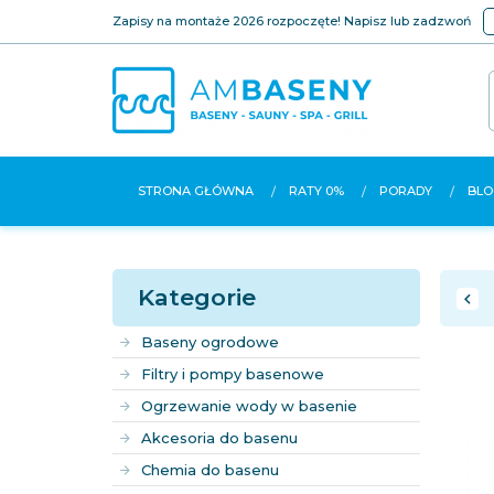
Zapisy na montaże 2026 rozpoczęte! Napisz lub zadzwoń
STRONA GŁÓWNA
RATY 0%
PORADY
BLO
Kategorie
Baseny ogrodowe
Filtry i pompy basenowe
Ogrzewanie wody w basenie
Akcesoria do basenu
Chemia do basenu