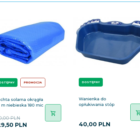
DOSTĘPNY
OSTĘPNY
PROMOCJA
Wanienka do
chta solarna okrągła
opłukiwania stóp
 m niebieska 180 mic
0,00 PLN
40,
00
PLN
9,
50
PLN