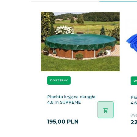
DOSTĘPNY
D
Płachta kryjąca okrągła
Pła
4,6 m SUPREME
4,6
27
195,
00
PLN
22