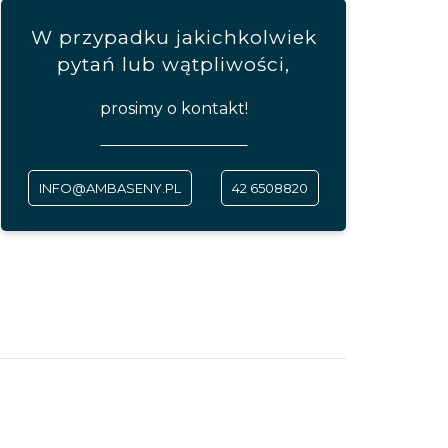
W przypadku jakichkolwiek
pytań lub wątpliwości,
prosimy o kontakt!
INFO@AMBASENY.PL
42 6508820