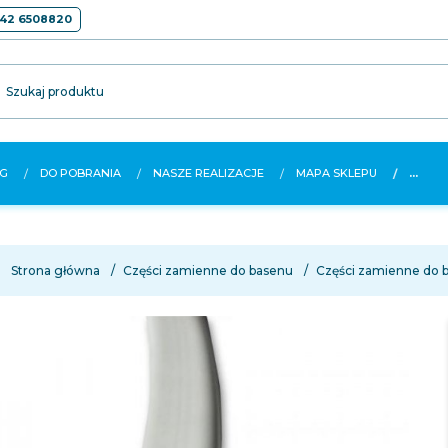
42 6508820
Szukaj produktu
G
DO POBRANIA
NASZE REALIZACJE
MAPA SKLEPU
...
Strona główna
Części zamienne do basenu
Części zamienne do