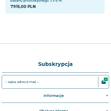
basenu prostokątnego 3 x 6 m
7915,
00
PLN
Subskrypcja
-- wpisz adres e-mail --
Informacje
Obsługa klienta