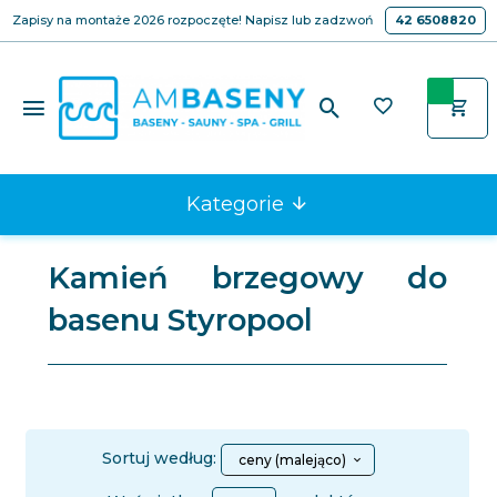
Zapisy na montaże 2026 rozpoczęte! Napisz lub zadzwoń
42 6508820
Kategorie
Kamień brzegowy do
basenu Styropool
sort
Sortuj według:
ceny (malejąco)
pop