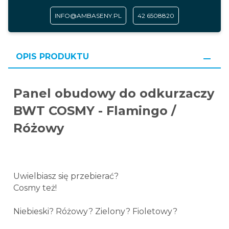
INFO@AMBASENY.PL
42 6508820
OPIS PRODUKTU
Panel obudowy do odkurzaczy
BWT COSMY - Flamingo /
Różowy
Uwielbiasz się przebierać?
Cosmy też!
Niebieski? Różowy? Zielony? Fioletowy?