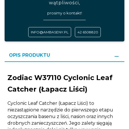
wątpliwości,
prosimy o kontakt!
INFO@AMBASENY.PL
42 6508820
OPIS PRODUKTU
Zodiac W37110 Cyclonic Leaf
Catcher (Łapacz Liści)
Cyclonic Leaf Catcher (Łapacz Liści) to
niezastąpione narzędzie do pierwszego etapu
oczyszczania basenu z liści, nasion oraz innych
drobnych zanieczyszczeń. Jego zalety sięgają