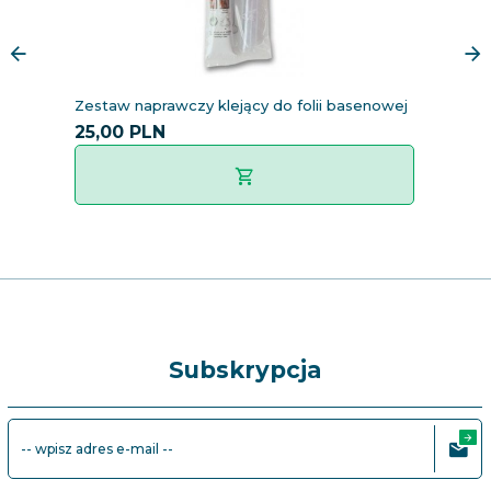
Zestaw naprawczy klejący do folii basenowej
T
25,
00
PLN
8
Subskrypcja
-- wpisz adres e-mail --