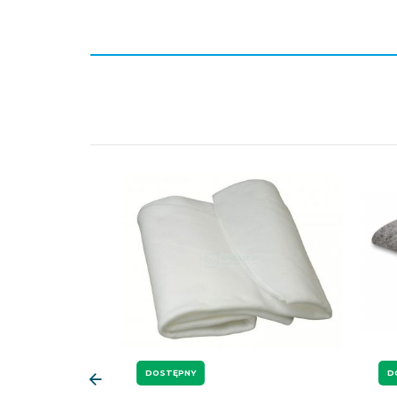
DOSTĘPNY
D