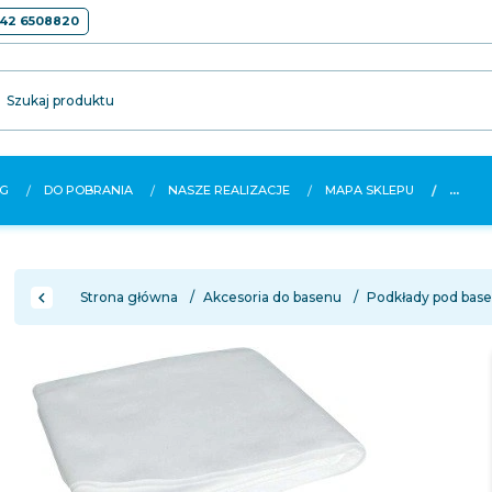
42 6508820
Szukaj produktu
G
DO POBRANIA
NASZE REALIZACJE
MAPA SKLEPU
...
Strona główna
Akcesoria do basenu
Podkłady pod bas