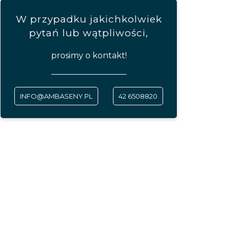
W przypadku jakichkolwiek
pytań lub wątpliwości,
prosimy o kontakt!
INFO@AMBASENY.PL
42 6508820