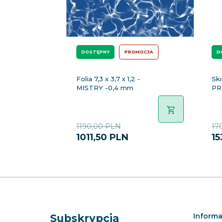
DOSTĘPNY
PROMOCJA
D
Folia 7,3 x 3,7 x 1,2 -
Sk
MISTRY -0,4 mm
PR
1190,00 PLN
17
1011,
50
PLN
15
Informa
Subskrypcja