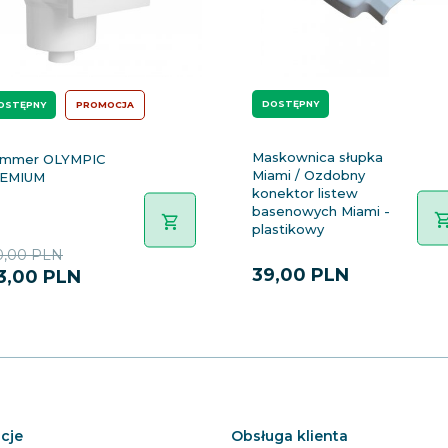
DOSTĘPNY
OSTĘPNY
PROMOCJA
Maskownica słupka
immer OLYMPIC
Miami / Ozdobny
EMIUM
konektor listew
basenowych Miami -
plastikowy
0,00 PLN
39,
00
PLN
3,
00
PLN
cje
Obsługa klienta