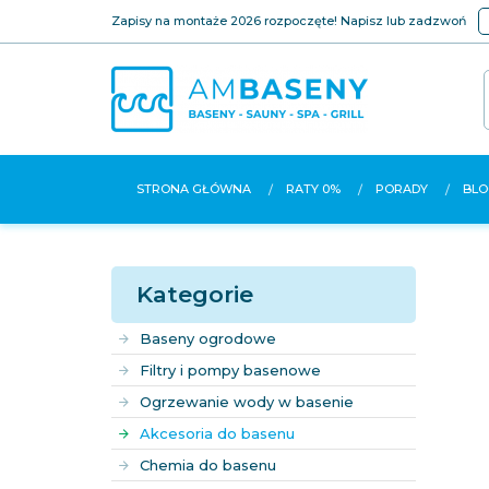
Zapisy na montaże 2026 rozpoczęte! Napisz lub zadzwoń
STRONA GŁÓWNA
RATY 0%
PORADY
BLO
Kategorie
Baseny ogrodowe
Filtry i pompy basenowe
Ogrzewanie wody w basenie
Akcesoria do basenu
Chemia do basenu