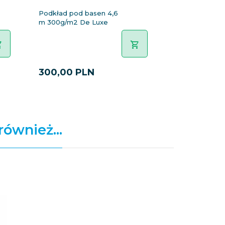
Podkład pod basen 4,6
Podkład pod b
m 300g/m2 De Luxe
m 150g/m2 E
300,
00
PLN
90,
00
PL
również...