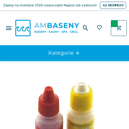
Zapisy na montaże 2026 rozpoczęte! Napisz lub zadzwoń
42 6508820
Kategorie