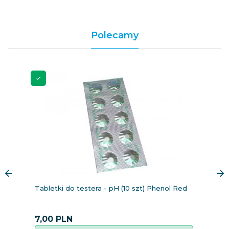
Polecamy
Tabletki do testera - pH (10 szt) Phenol Red
T
m
10
7,
00
PLN
7,