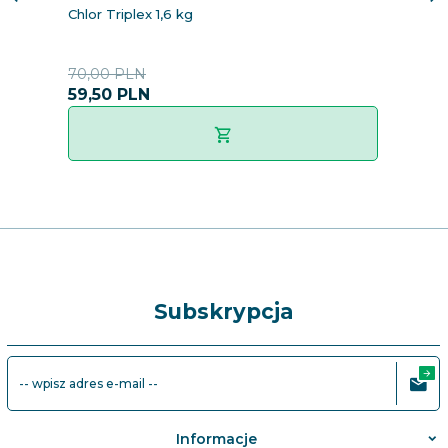
Chlor Triplex 1,6 kg
Ta
70,00 PLN
7,
59,
50
PLN
Subskrypcja
-- wpisz adres e-mail --
Informacje