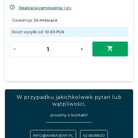
Realizacja zamówienia:
1 dni
Gwarancja:
24 miesiące
Koszt wysyłki od:
10.00 PLN
W przypadku jakichkolwiek pytań lub
wątpliwości,
prosimy o kontakt!
INFO@AMBASENY.PL
42 6508820