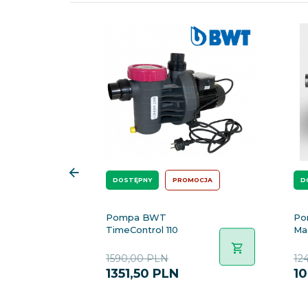
DOSTĘPNY
PROMOCJA
D
Pompa BWT
Po
TimeControl 110
Ma
1590,00 PLN
12
1351,
50
PLN
10