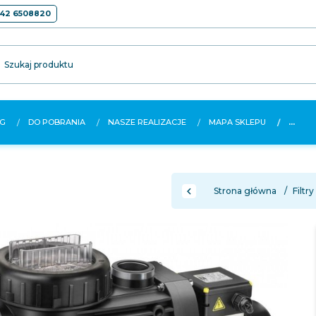
42 6508820
Szukaj produktu
G
DO POBRANIA
NASZE REALIZACJE
MAPA SKLEPU
...
Strona główna
Filtr