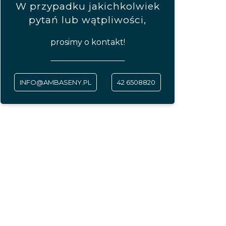
W przypadku jakichkolwiek
pytań lub wątpliwości,
prosimy o kontakt!
INFO@AMBASENY.PL
42 6508820