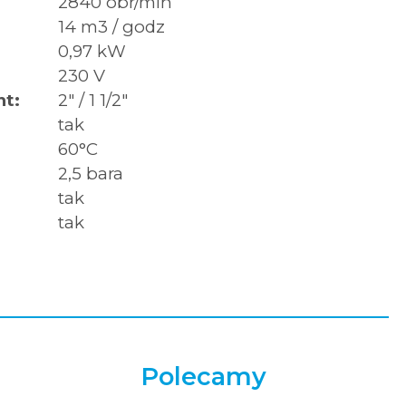
2840 obr/min
14 m3 / godz
0,97 kW
230 V
nt:
2" / 1 1/2"
tak
60°C
2,5 bara
tak
tak
Polecamy