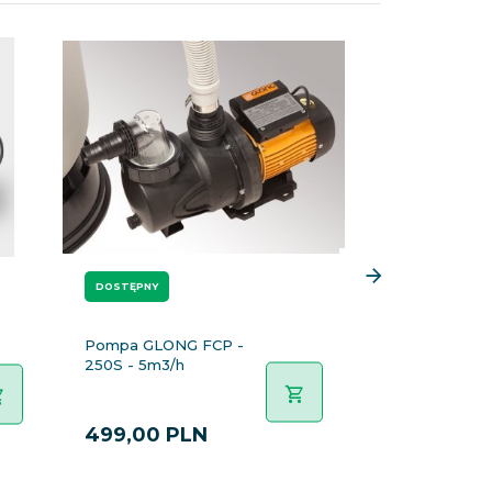
DOSTĘPNY
DOSTĘPNY
Pompa GLONG FCP -
Pompa BWT 
250S - 5m3/h
Control 140
1740,00 PLN
499,
00
PLN
1479,
00
P