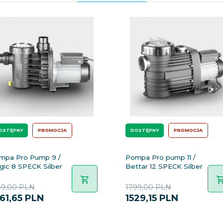
OSTĘPNY
PROMOCJA
DOSTĘPNY
PROMOCJA
mpa Pro Pump 9 /
Pompa Pro pump 11 /
gic 8 SPECK Silber
Bettar 12 SPECK Silber
49,00 PLN
1799,00 PLN
61,
65
PLN
1529,
15
PLN