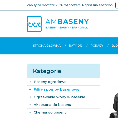
Zapisy na montaże 2026 rozpoczęte! Napisz lub zadzwoń
STRONA GŁÓWNA
RATY 0%
PORADY
BLO
Kategorie
Baseny ogrodowe
Filtry i pompy basenowe
Ogrzewanie wody w basenie
Akcesoria do basenu
Chemia do basenu