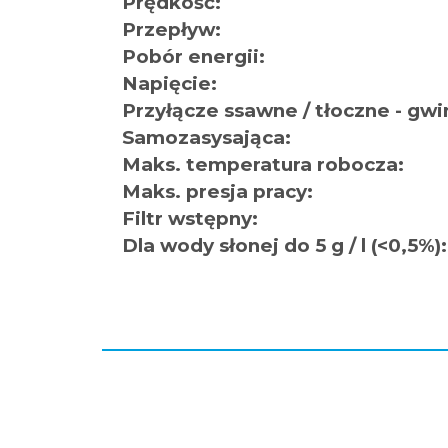
Prędkość:
Przepływ:
Pobór energii:
Napięcie:
Przyłącze ssawne / tłoczne - gwi
Samozasysająca:
Maks. temperatura robocza:
Maks. presja pracy:
Filtr wstępny:
Dla wody słonej do 5 g / l (<0,5%):