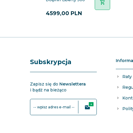
4599,
00
PLN
Informa
Subskrypcja
Raty
Zapisz się do
Newslettera
Regu
i bądź na bieżąco
Kont
-- wpisz adres e-mail --
Poli