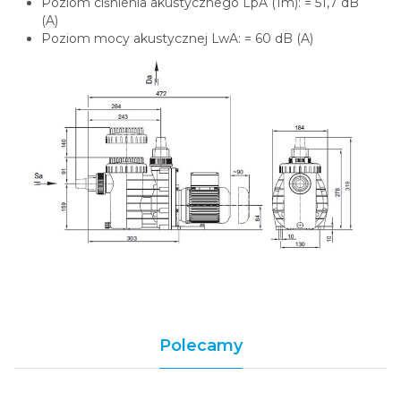
Poziom ciśnienia akustycznego LpA (1m): = 51,7 dB
(A)
Poziom mocy akustycznej LwA: = 60 dB (A)
Polecamy