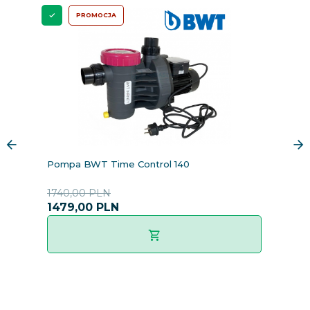
PROMOCJA
Pompa BWT Time Control 140
P
1740,00 PLN
4
1479,
00
PLN