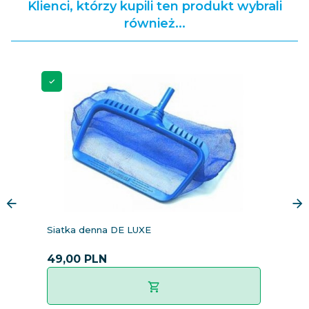
Klienci, którzy kupili ten produkt wybrali
również...
Siatka denna DE LUXE
O
49,
00
PLN
4