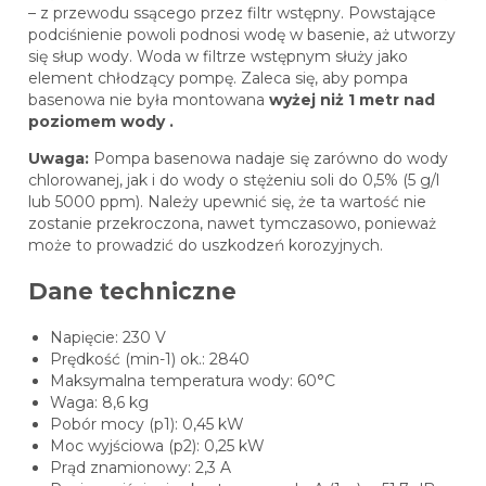
– z przewodu ssącego przez filtr wstępny. Powstające
podciśnienie powoli podnosi wodę w basenie, aż utworzy
się słup wody. Woda w filtrze wstępnym służy jako
element chłodzący pompę. Zaleca się, aby pompa
basenowa nie
była montowana
wyżej niż 1 metr nad
poziomem wody .
Uwaga:
Pompa basenowa nadaje się zarówno do wody
chlorowanej, jak i do wody o stężeniu soli do 0,5% (5 g/l
lub 5000 ppm). Należy upewnić się, że ta wartość nie
zostanie przekroczona, nawet tymczasowo, ponieważ
może to prowadzić do uszkodzeń korozyjnych.
Dane techniczne
Napięcie: 230 V
Prędkość (min-1) ok.: 2840
Maksymalna temperatura wody: 60°C
Waga: 8,6 kg
Pobór mocy (p1): 0,45 kW
Moc wyjściowa (p2): 0,25 kW
Prąd znamionowy: 2,3 A