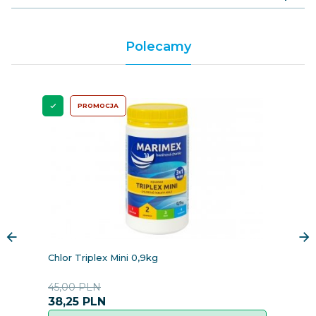
Polecamy
PROMOCJA
Chlor Triplex Mini 0,9kg
pH
45,00 PLN
2
38,
25
PLN