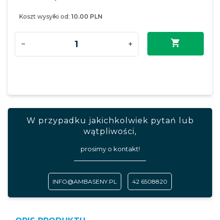
Koszt wysyłki od:
10.00 PLN
W przypadku jakichkolwiek pytań lub
wątpliwości,
prosimy o kontakt!
INFO@AMBASENY.PL
42 6508820