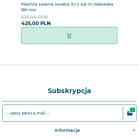
Płachta solarna owalna 9,1 x 4,6 m niebieska
U
180 mic
500,00 PLN
6
425,
00
PLN
Subskrypcja
-- wpisz adres e-mail --
Informacje