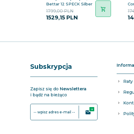
Bettar 12 SPECK Silber
Con
1799,00 PLN
17
1529,
15
PLN
14
Informa
Subskrypcja
Raty
Zapisz się do
Newslettera
Regu
i bądź na bieżąco
Kont
-- wpisz adres e-mail --
Poli