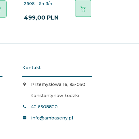
250S - 5m3/h
Magic 8 SPECK
1249,00 PLN
499,
00
PLN
1061,
65
PL
Kontakt
Przemysłowa 16, 95-050
Konstantynów Łódzki
42 6508820
info@ambaseny.pl