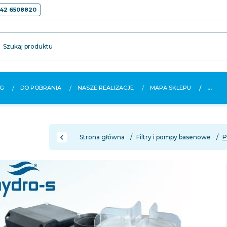
42 6508820
Szukaj produktu
G
DO POBRANIA
NASZE REALIZACJE
MAPA SKLEPU
...
Strona główna
Filtry i pompy basenowe
P