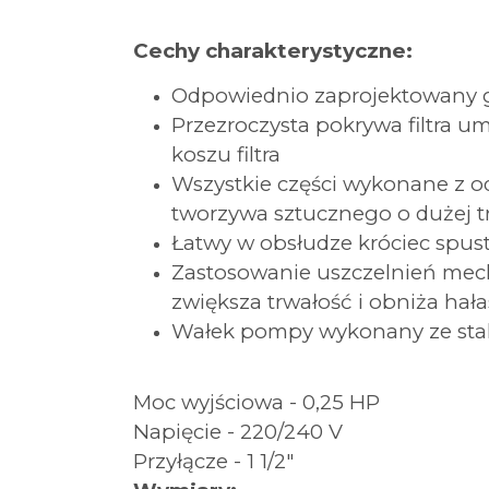
Cechy charakterystyczne:
Odpowiednio zaprojektowany gw
Przezroczysta pokrywa filtra um
koszu filtra
Wszystkie części wykonane z 
tworzywa sztucznego o dużej tr
Łatwy w obsłudze króciec spus
Zastosowanie uszczelnień mecha
zwiększa trwałość i obniża hała
Wałek pompy wykonany ze stal
Moc wyjściowa - 0,25 HP
Napięcie - 220/240 V
Przyłącze - 1 1/2"