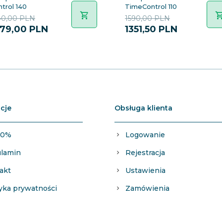
trol 140
TimeControl 110
40,00 PLN
1590,00 PLN
79,
00
PLN
1351,
50
PLN
cje
Obsługa klienta
 0%
Logowanie
lamin
Rejestracja
akt
Ustawienia
tyka prywatności
Zamówienia