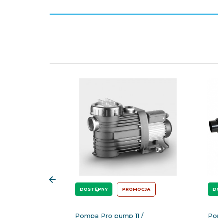
DOSTĘPNY
PROMOCJA
D
Pompa Pro pump 11 /
Po