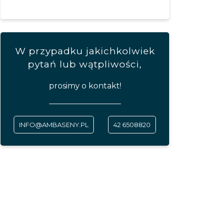
W przypadku jakichkolwiek
pytań lub wątpliwości,
prosimy o kontakt!
INFO@AMBASENY.PL
42 6508820