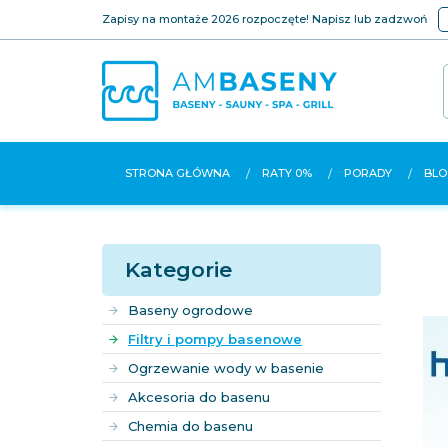
Zapisy na montaże 2026 rozpoczęte! Napisz lub zadzwoń
STRONA GŁÓWNA
RATY 0%
PORADY
BLO
Kategorie
Baseny ogrodowe
Filtry i pompy basenowe
Ogrzewanie wody w basenie
Akcesoria do basenu
Chemia do basenu