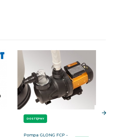
DOSTĘPNY
DOSTĘPNY
Pompa GLONG FCP -
Pompa Pro Pu