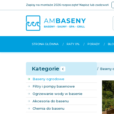
Zapisy na montaże 2026 rozpoczęte! Napisz lub zadzwoń
STRONA GŁÓWNA
RATY 0%
PORADY
BLO
Kategorie
Strona główna
Baseny 
Baseny ogrodowe
Filtry i pompy basenowe
Ogrzewanie wody w basenie
Akcesoria do basenu
Chemia do basenu