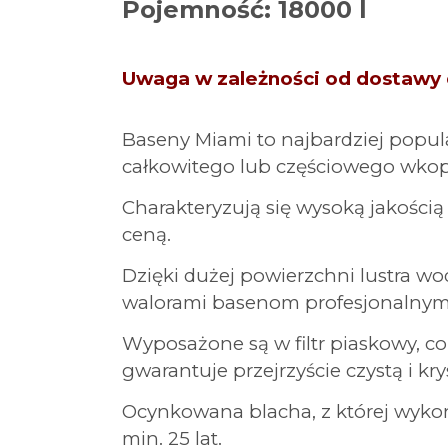
Pojemność: 18000 l
1679411605-miami-3-6-4-6-montaz
1679411617-basen-orlando-miami-3-6-4-
Uwaga w zależności od dostawy d
Baseny Miami to najbardziej popu
całkowitego lub częściowego wkop
Charakteryzują się wysoką jakością 
ceną.
Dzięki dużej powierzchni lustra w
walorami basenom profesjonalnym
Wyposażone są w filtr piaskowy, 
gwarantuje przejrzyście czystą i kr
Ocynkowana blacha, z której wyko
min. 25 lat.