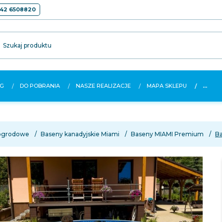
42 6508820
Szukaj produktu
G
DO POBRANIA
NASZE REALIZACJE
MAPA SKLEPU
...
ogrodowe
Baseny kanadyjskie Miami
Baseny MIAMI Premium
Ba