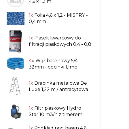
4,6 x 1,2 m
1
x
Folia 4,6 x 1,2 - MISTRY -
0,4 mm
1
x
Piasek kwarcowy do
filtracji piaskowych 0,4 - 0,8
4
x
Wąż basenowy 5/4;
32mm - odcinki 1,1mb
1
x
Drabinka metalowa De
Luxe 1,22 m / antracytowa
1
x
Filtr piaskowy Hydro
Star 10 m3/h z timerem
1
x
Podkład pod basen 4,6