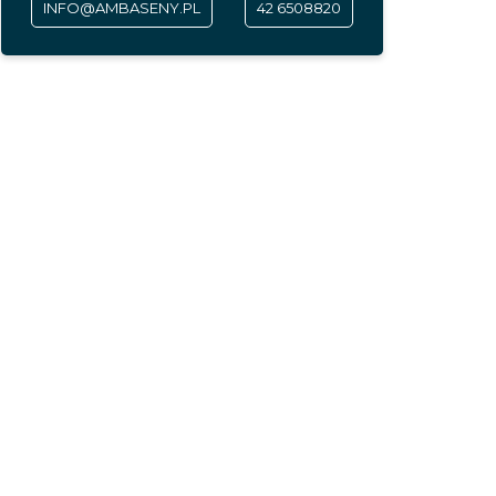
INFO@AMBASENY.PL
42 6508820