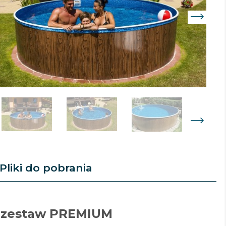
Pliki do pobrania
dloza-pod-basen-kanadyjski-am-baseny
 - zestaw PREMIUM