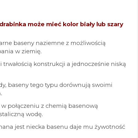
6m
rabinka może mieć kolor biały lub szary
larne baseny naziemne z możliwością
ania w ziemię.
i trwałością konstrukcji a jednocześnie niską
ody, baseny tego typu dorównują swoimi
.
co w połączeniu z chemią basenową
ystaliczną wodę.
nana jest niecka basenu daje mu żywotność