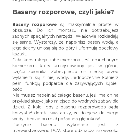
Baseny rozporowe, czyli jakie?
Baseny rozporowe
są maksymalnie proste w
obsłudze. Do ich montażu nie potrzebujesz
żadnych specjalnych narzędzi. Właściwie rozkładają
się same. Wystarczy, że napełnisz basen wodą, a
jego ściany uniosą się do góry i uformują docelowy
kształt.
Cała konstrukcja zabezpieczona jest dmuchanym
kołnierzem, który umiejscowiony jest w górnej
części zbiornika. Zabezpiecza on nieckę przed
wylaniem się z niej wody. Jednocześnie kołnierz
pełni funkcję podparcia dla zażywających kąpieli
osób.
Nie musisz napełniać całego basenu, jeśli ma on na
przykład służyć jako miejsce do wodnych zabaw dla
dzieci. Z kolei, gdy z basenu rozporowego będą
korzystać dorośli, wystarczy, że dolejesz do niego
wody i będzie on miał pożądaną głębokość.
Poszycie basenu wykonane jest z
trzywarstwowego PCV, które odznacza się wysoką