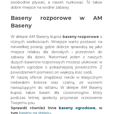
swobodnie pływać, a nawet nurkować. To także
dobre miejsce na wodne zabawy.
Baseny rozporowe w AM
Baseny
W sklepie AM Baseny kupisz
baseny rozporowe
o
różnych wielkościach. Mniejsze warto postawić na
niewielkiej posesji, gdzie dobrze sprawdzą się jako
miejsce relaksu dla dorosłych i przestrzeń do
zabawy dla dzieci. Natomiast jeden z naszych
dużych basenów rozporowych możesz ulokować w
każdym ogrodzie o pokaźniejszej powierzchni. Z
powodzeniem pomieści on większą ilość osób.
W naszej ofercie znajdziesz niecki w klasycznym
niebieskim kolorze oraz czarną, ze wzorem
nawiązującym do rattanu. W sklepie AM Baseny
kupisz także basen dla czworonogów, który
podczas letniej spiekoty przyniesie orzeźwienie
Twojemu psu.
Sprawdź również inne
baseny ogrodowe
, w
tym
baseny na stelażu
.