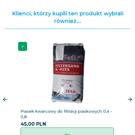
Klienci, którzy kupili ten produkt wybrali
również...
Piasek kwarcowy do filtracji piaskowych 0,4 -
K
0,8
45,
00
PLN
5