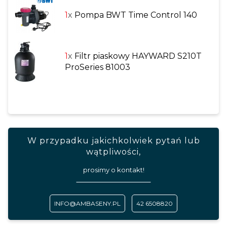
1
x
Pompa BWT Time Control 140
1
x
Filtr piaskowy HAYWARD S210T
ProSeries 81003
W przypadku jakichkolwiek pytań lub
wątpliwości,
prosimy o kontakt!
INFO@AMBASENY.PL
42 6508820