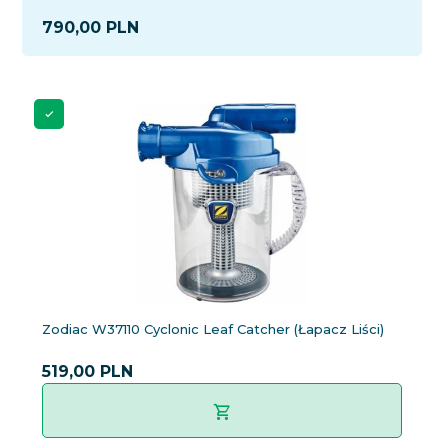
790,
00
PLN
Zodiac W37110 Cyclonic Leaf Catcher (Łapacz Liści)
519,
00
PLN