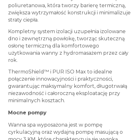
poliuretanowa, która tworzy barierę termiczną,
zwiększa wytrzymałość konstrukcji i minimalizuje
straty ciepła.
Kompletny system izolacji uzupełnia izolowane
dno i zewnętrzną powłokę, tworząc skuteczną
osłonę termiczną dla komfortowego
użytkowania wanny z hydromasażem przez cały
rok.
ThermoShield™ i PUR ISO Max to idealne
połączenie innowacyjności i praktyczności,
gwarantując maksymalny komfort, długotrwałą
niezawodność i całoroczną eksploatację przy
minimalnych kosztach.
Mocne pompy
Wanna spa wyposażona jest w pompę
cyrkulacyjną oraz wydajną pompę masującą o
mocy 3 KM, które charakteryzują się wysoką