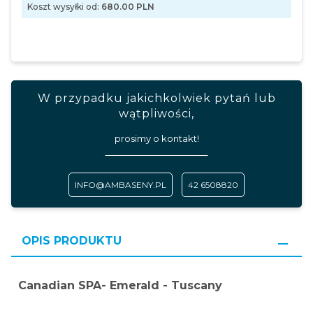
Koszt wysyłki od:
680.00 PLN
W przypadku jakichkolwiek pytań lub
wątpliwości,
prosimy o kontakt!
INFO@AMBASENY.PL
42 6508820
OPIS PRODUKTU
Canadian SPA- Emerald - Tuscany