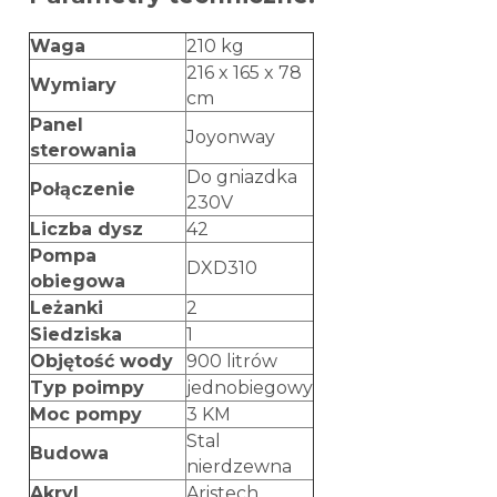
Waga
210 kg
216 x 165 x 78
Wymiary
cm
Panel
Joyonway
sterowania
Do gniazdka
Połączenie
230V
Liczba dysz
42
Pompa
DXD310
obiegowa
Leżanki
2
Siedziska
1
Objętość wody
900 litrów
Typ poimpy
jednobiegowy
Moc pompy
3 KM
Stal
Budowa
nierdzewna
Akryl
Aristech