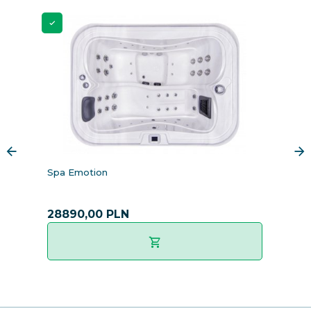
Spa Emotion
F
Ec
S
28890,
00
PLN
2