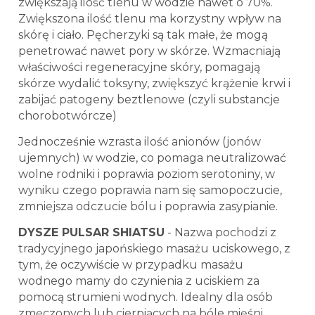
zwiększają ilość tlenu w wodzie nawet o 70%.
Zwiększona ilość tlenu ma korzystny wpływ na
skórę i ciało. Pęcherzyki są tak małe, że mogą
penetrować nawet pory w skórze. Wzmacniają
właściwości regeneracyjne skóry, pomagają
skórze wydalić toksyny, zwiększyć krążenie krwi i
zabijać patogeny beztlenowe (czyli substancje
chorobotwórcze)
Jednocześnie wzrasta ilość anionów (jonów
ujemnych) w wodzie, co pomaga neutralizować
wolne rodniki i poprawia poziom serotoniny, w
wyniku czego poprawia nam się samopoczucie,
zmniejsza odczucie bólu i poprawia zasypianie.
DYSZE PULSAR SHIATSU
- Nazwa pochodzi z
tradycyjnego japońskiego masażu uciskowego, z
tym, że oczywiście w przypadku masażu
wodnego mamy do czynienia z uciskiem za
pomocą strumieni wodnych. Idealny dla osób
zmęczonych lub cierpiących na bóle mięśni.