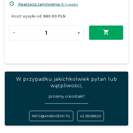
Realizacja zamówienia:
8 tygodni
Koszt wysyłki od:
680.00 PLN
W przypadku jakichkolwiek pytań lub
wątpliwości,
prosimy o kontakt!
INFO@AMBASENY.PL
42 6508820