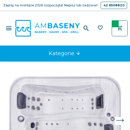
Zapisy na montaże 2026 rozpoczęte! Napisz lub zadzwoń
42 6508820
Kategorie