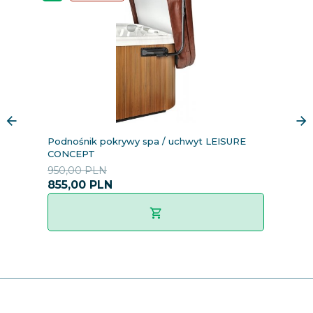
Podnośnik pokrywy spa / uchwyt LEISURE
Sc
CONCEPT
Du
950,00 PLN
6
855,
00
PLN
6