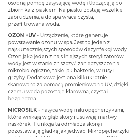
osobną pompę zasysającą wodę i tłoczącą ją do
zbiornika z piaskiem. Na piasku zostają wszelkie
zabrudzenia, a do spa wraca czysta,
przefiltrowana woda.
OZON +UV
- Urządzenie, które generuje
powstawanie ozonu w spa. Jest to jeden z
najskuteczniejszych sposobów dezynfekcji wody.
Ozon jako jeden z najsilniejszych sterylizatorów
wody jest w stanie zniszczyć zanieczyszczenia
mikrobiologiczne, takie jak bakterie, wirusy i
grzyby. Dodatkowo jest ona kilkukrotnie
skanowana za pomocą promieniowania UV, dzięki
czemu woda pozostaje klarowna, czysta i
bezpieczna.
MICROSILK
- nasyca wodę mikropęcherzykami,
które wnikają w głąb skóry i usuwają martwy
naskórek. Funkcja ta odmładza skórę i
pozostawia ją gładką jak jedwab. Mikropęcherzyki