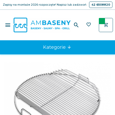
Zapisy na montaże 2026 rozpoczęte! Napisz lub zadzwoń
42 6508820
Kategorie