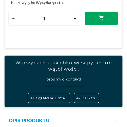
Koszt wysyłki:
Wysyłka gratis!
W przypadku jakichkolwiek pytań lub
wątpliwości,
prosimy o kontakt!
INFO@AMBASENY.PL
42 6508820
OPIS PRODUKTU