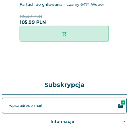
Fartuch do grillowania - czarny 6474 Weber
R
118,99 PLN
8
105,
99
PLN
7
Subskrypcja
-- wpisz adres e-mail --
Informacje