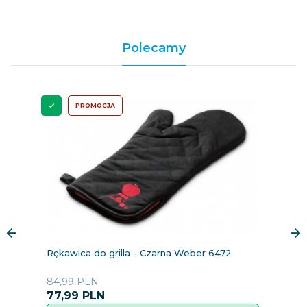
Polecamy
PROMOCJA
Rękawica do grilla - Czarna Weber 6472
Z
c
84,99 PLN
2
77,
99
PLN
2