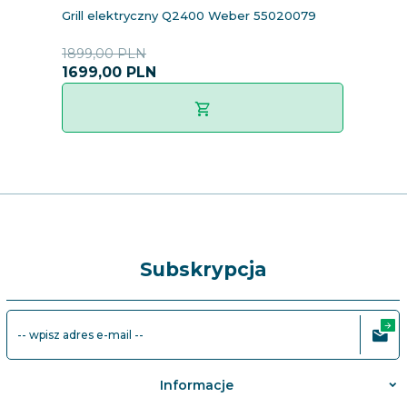
Grill elektryczny Q2400 Weber 55020079
M
1899,00 PLN
1
1699,
00
PLN
1
Subskrypcja
-- wpisz adres e-mail --
Informacje