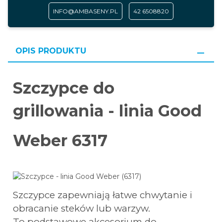
INFO@AMBASENY.PL
42 6508820
OPIS PRODUKTU
Szczypce do
grillowania -
linia Good
Weber 6317
Szczypce zapewniają łatwe chwytanie i
obracanie steków lub warzyw.
To podstawowe akcesorium do