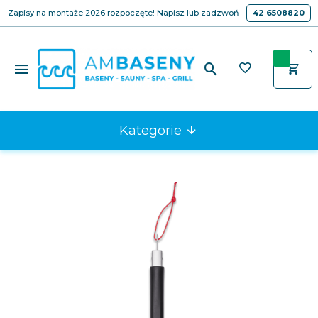
Zapisy na montaże 2026 rozpoczęte! Napisz lub zadzwoń
42 6508820
Kategorie