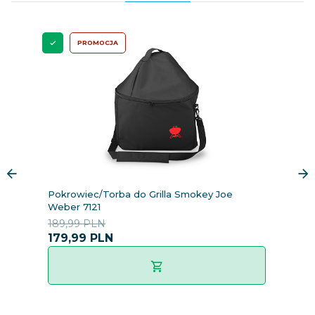
PROMOCJA
Pokrowiec/Torba do Grilla Smokey Joe
P
Weber 7121
71
189,99 PLN
1
179,
99
PLN
1