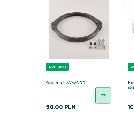
DOSTĘPNY
D
Obejma HAYWARD
Kor
sk
90,
00
PLN
10