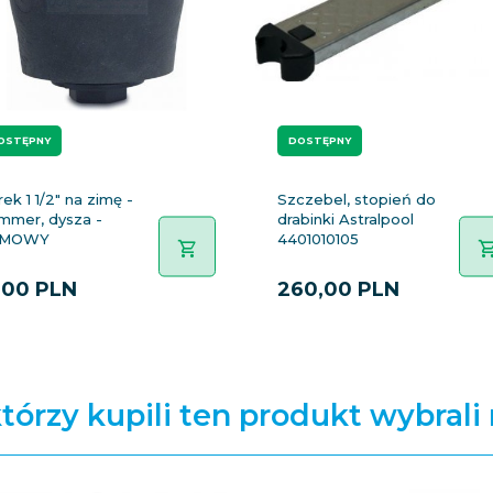
OSTĘPNY
DOSTĘPNY
ek 1 1/2" na zimę -
Szczebel, stopień do
immer, dysza -
drabinki Astralpool
UMOWY
4401010105
,
00
PLN
260,
00
PLN
którzy kupili ten produkt wybrali 