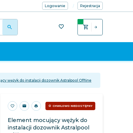
Logowanie
Rejestracja
cy wężyk do instalacji dozownik Astralpool Offline
CHWILOWO NIEDOSTĘPNY
Element mocujący wężyk do
instalacji dozownik Astralpool