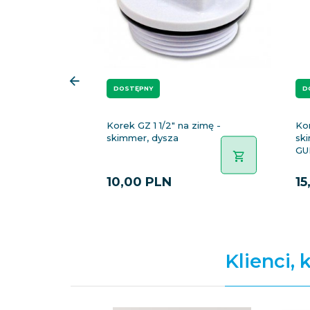
DOSTĘPNY
D
Korek GZ 1 1/2" na zimę -
Kor
skimmer, dysza
sk
G
10,
00
PLN
15
Klienci, 