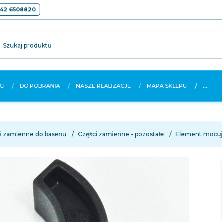
42 6508820
Szukaj produktu
G
DO POBRANIA
NASZE REALIZACJE
MAPA SKLEPU
...
i zamienne do basenu
Części zamienne - pozostałe
Element mocują