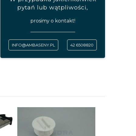
pytań lub wątpliwości,
prosimy o kontakt!
INFO@AMBASENY.PL
42 6508820