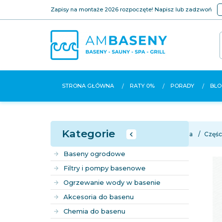
Zapisy na montaże 2026 rozpoczęte! Napisz lub zadzwoń
STRONA GŁÓWNA
RATY 0%
PORADY
BLO
Kategorie
Strona główna
Częśc
Baseny ogrodowe
Filtry i pompy basenowe
Ogrzewanie wody w basenie
Akcesoria do basenu
Chemia do basenu