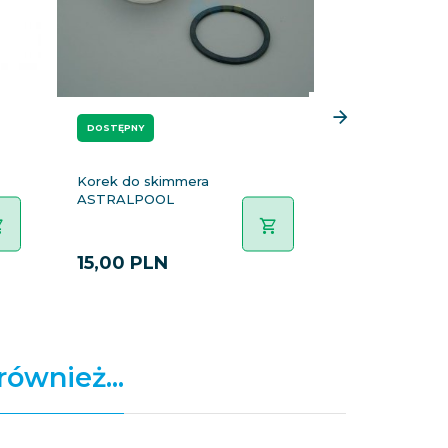
DOSTĘPNY
DOSTĘPNY
Korek do skimmera
Rozeta drabin
ASTRALPOOL
ASTRALPOOL
4401010102
15,
00
PLN
96,
00
PLN
również...