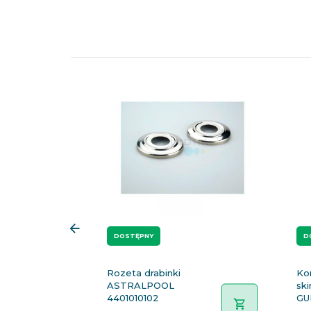
DOSTĘPNY
D
Rozeta drabinki
Kor
ASTRALPOOL
sk
4401010102
G