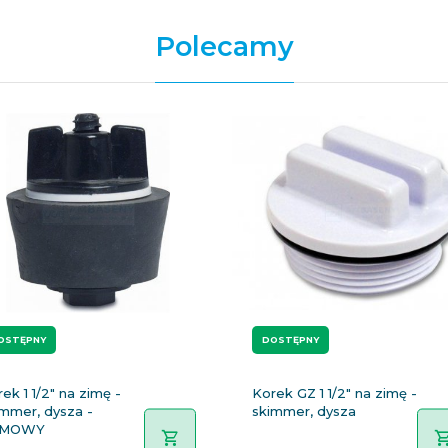
Polecamy
OSTĘPNY
DOSTĘPNY
ek 1 1/2" na zimę -
Korek GZ 1 1/2" na zimę -
immer, dysza -
skimmer, dysza
UMOWY