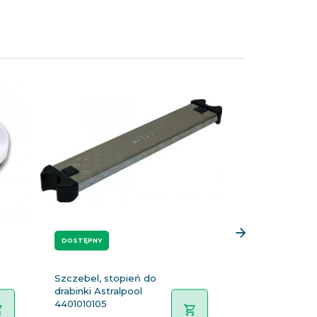
DOSTĘPNY
DOSTĘPNY
Szczebel, stopień do
Korek do ski
drabinki Astralpool
ASTRALPOOL
4401010105