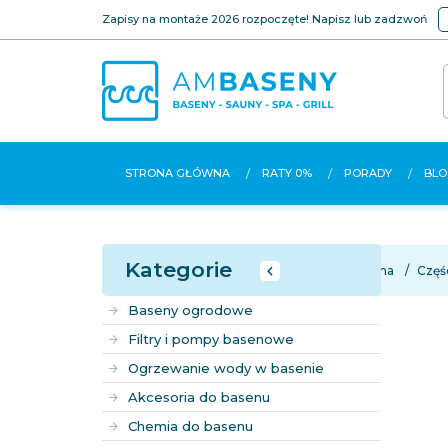
Zapisy na montaże 2026 rozpoczęte! Napisz lub zadzwoń
STRONA GŁÓWNA
RATY 0%
PORADY
BLO
Kategorie
Strona główna
Częś
Baseny ogrodowe
Filtry i pompy basenowe
Ogrzewanie wody w basenie
Akcesoria do basenu
Chemia do basenu