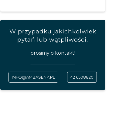
W przypadku jakichkolwiek
pytań lub wątpliwości,
prosimy o kontakt!
INFO@AMBASENY.PL
42 6508820