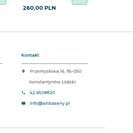
260,
00
PLN
15,
00
PLN
Kontakt
Przemysłowa 16, 95-050
Konstantynów Łódzki
42 6508820
info@ambaseny.pl