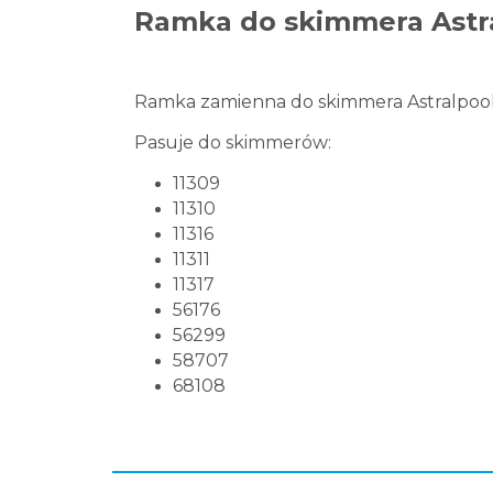
Ramka do skimmera Astral
Ramka zamienna do skimmera Astralpool 1
Pasuje do skimmerów:
11309
11310
11316
11311
11317
56176
56299
58707
68108