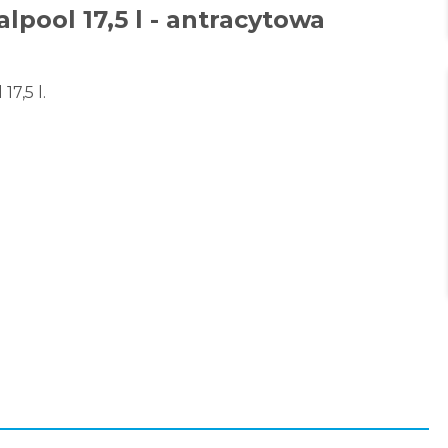
pool 17,5 l - antracytowa
7,5 l.