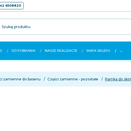
42 6508820
Szukaj produktu
G
DO POBRANIA
NASZE REALIZACJE
MAPA SKLEPU
...
ci zamienne do basenu
Części zamienne - pozostałe
Ramka do skim