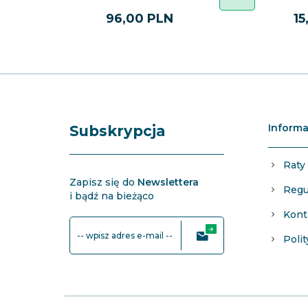
96,
00
PLN
15
Informa
Subskrypcja
Raty
Zapisz się do
Newslettera
Regu
i bądź na bieżąco
Kont
-- wpisz adres e-mail --
Poli