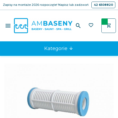
Zapisy na montaże 2026 rozpoczęte! Napisz lub zadzwoń
42 6508820
Kategorie