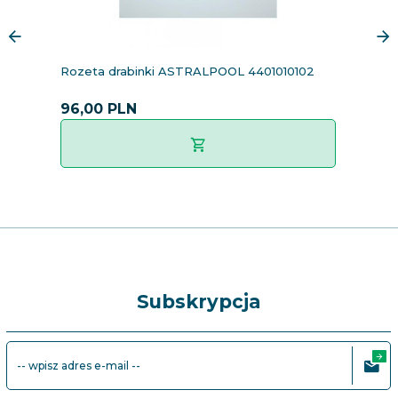
Rozeta drabinki ASTRALPOOL 4401010102
Ko
G
96,
00
PLN
15
Subskrypcja
-- wpisz adres e-mail --