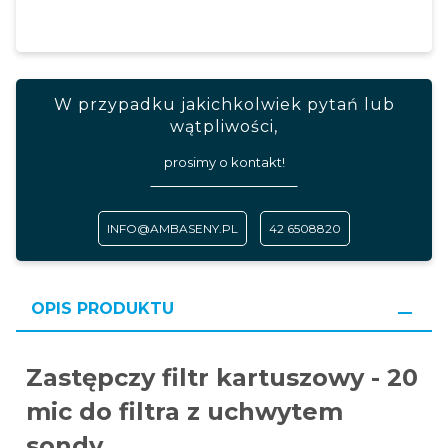
W przypadku jakichkolwiek pytań lub
wątpliwości,
prosimy o kontakt!
INFO@AMBASENY.PL
42 6508820
OPIS PRODUKTU
Zastępczy filtr kartuszowy - 20
mic do filtra z uchwytem
sondy