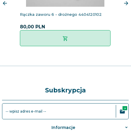
Rączka zaworu 6 - drożnego 4404120102
S
4,
80,
00
PLN
7
Subskrypcja
-- wpisz adres e-mail --
Informacje