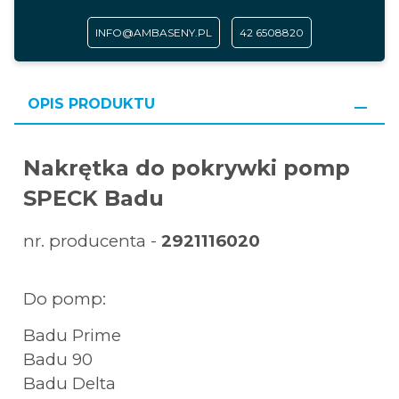
INFO@AMBASENY.PL
42 6508820
OPIS PRODUKTU
Nakrętka do pokrywki pomp
SPECK Badu
nr. producenta -
2921116020
Do pomp:
Badu Prime
Badu 90
Badu Delta