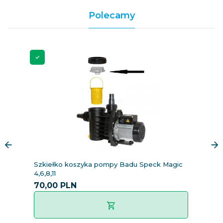
Polecamy
Szkiełko koszyka pompy Badu Speck Magic
K
4,6,8,11
P
70,
00
PLN
8