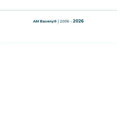
2026
AM Baseny
®
| 2006 -
info@ambaseny.pl