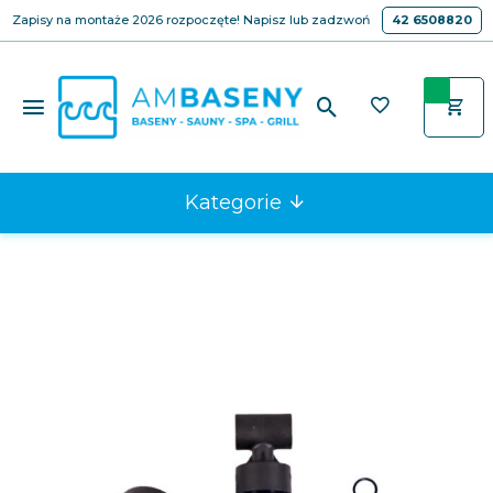
Zapisy na montaże 2026 rozpoczęte! Napisz lub zadzwoń
42 6508820
Kategorie