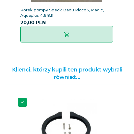
Korek pompy Speck Badu Picco5, Magic,
K
Aquaplus 4,6,8,11
P
20,
00
PLN
8
Klienci, którzy kupili ten produkt wybrali
również...