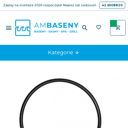
Zapisy na montaże 2026 rozpoczęte! Napisz lub zadzwoń
42 6508820
Kategorie