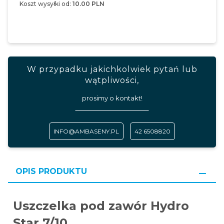
Koszt wysyłki od:
10.00 PLN
W przypadku jakichkolwiek pytań lub
wątpliwości,
prosimy o kontakt!
INFO@AMBASENY.PL
42 6508820
OPIS PRODUKTU
Uszczelka pod zawór Hydro
Star 7/10