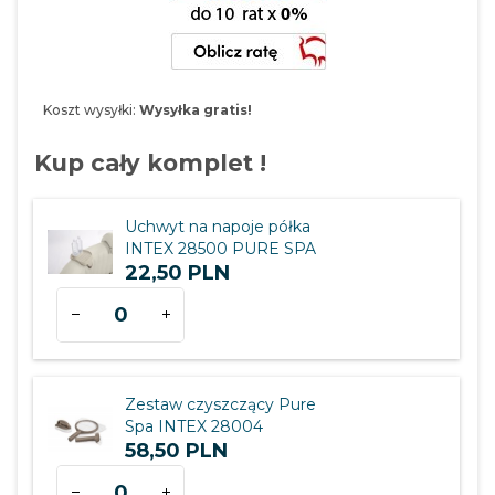
Koszt wysyłki:
Wysyłka gratis!
Kup cały komplet !
Uchwyt na napoje półka
INTEX 28500 PURE SPA
22,
50
PLN
Ilość
dla
produktu
823
Zestaw czyszczący Pure
Spa INTEX 28004
58,
50
PLN
Ilość