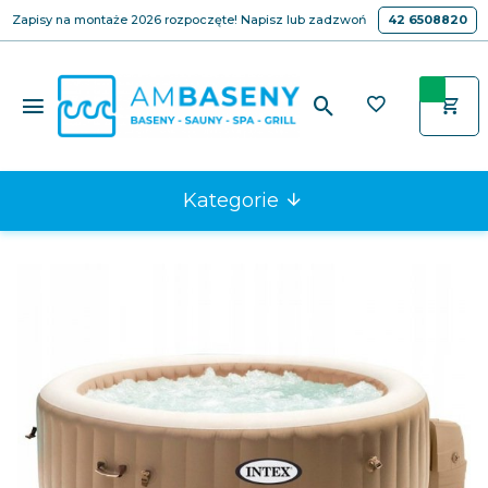
Zapisy na montaże 2026 rozpoczęte! Napisz lub zadzwoń
42 6508820
Kategorie