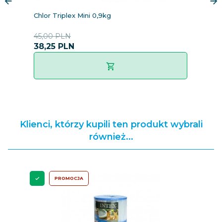
Chlor Triplex Mini 0,9kg
Al
45,00 PLN
3
38,
25
PLN
Klienci, którzy kupili ten produkt wybrali
również...
PROMOCJA