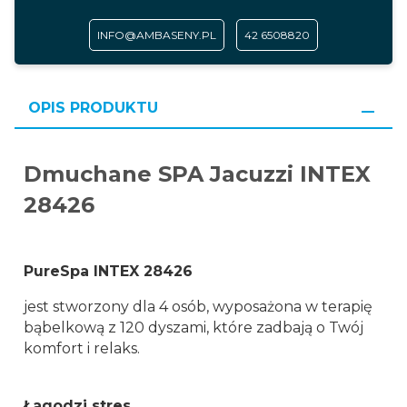
INFO@AMBASENY.PL
42 6508820
OPIS PRODUKTU
Dmuchane SPA Jacuzzi INTEX
28426
PureSpa INTEX 28426
jest stworzony dla 4 osób, wyposażona w terapię
bąbelkową z 120 dyszami, które zadbają o Twój
komfort i relaks.
Łagodzi stres