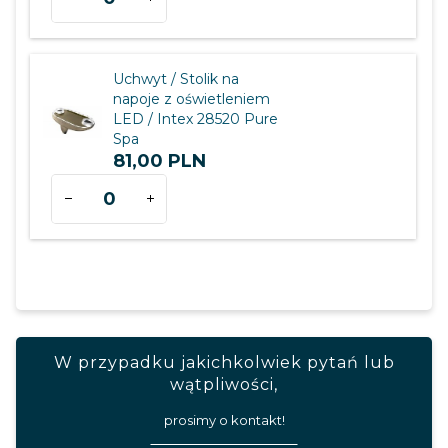
dla
produktu
1299
Uchwyt / Stolik na
napoje z oświetleniem
LED / Intex 28520 Pure
Spa
81,
00
PLN
Ilość
dla
produktu
2011
W przypadku jakichkolwiek pytań lub
wątpliwości,
prosimy o kontakt!