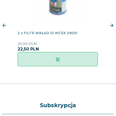
2 x FILTR WKŁAD S1 INTEX 29001
U
S
25,00 PLN
2
22,
50
PLN
2
Subskrypcja