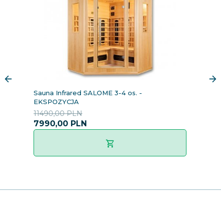
Sauna Infrared SALOME 3-4 os. -
S
EKSPOZYCJA
11490,00 PLN
1
7990,
00
PLN
1