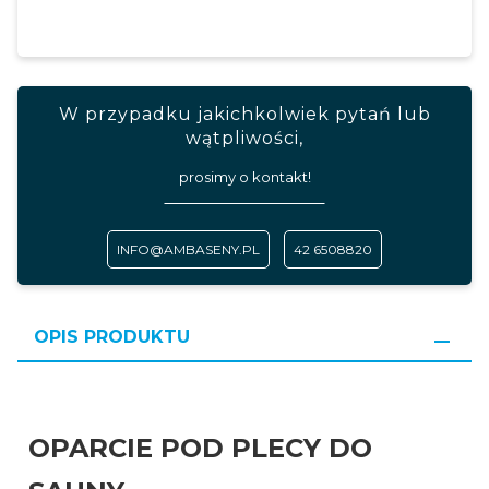
W przypadku jakichkolwiek pytań lub
wątpliwości,
prosimy o kontakt!
INFO@AMBASENY.PL
42 6508820
OPIS PRODUKTU
OPARCIE POD PLECY DO