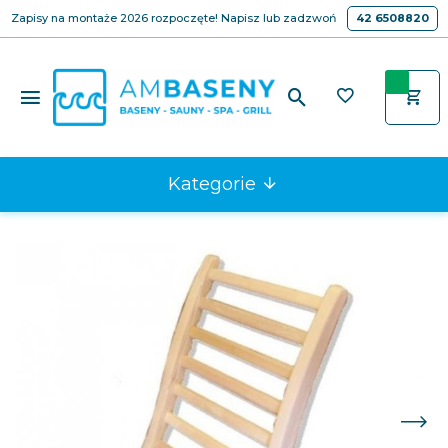
Zapisy na montaże 2026 rozpoczęte! Napisz lub zadzwoń
42 6508820
Kategorie