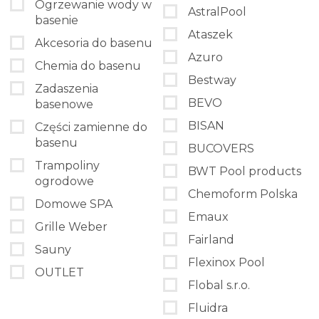
Ogrzewanie wody w
AstralPool
basenie
Ataszek
Akcesoria do basenu
Azuro
Chemia do basenu
Bestway
Zadaszenia
BEVO
basenowe
BISAN
Części zamienne do
basenu
BUCOVERS
Trampoliny
BWT Pool products
ogrodowe
Chemoform Polska
Domowe SPA
Emaux
Grille Weber
Fairland
Sauny
Flexinox Pool
OUTLET
Flobal s.r.o.
Fluidra