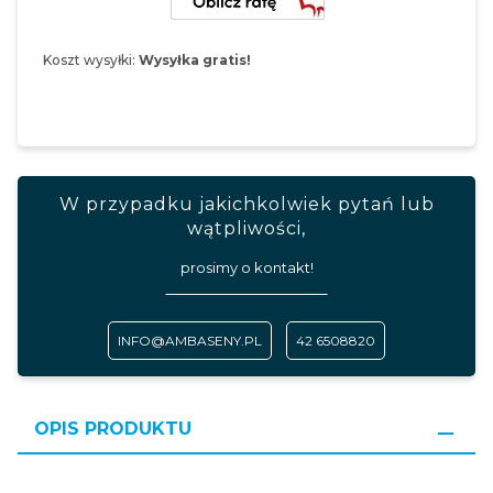
Koszt wysyłki:
Wysyłka gratis!
W przypadku jakichkolwiek pytań lub
wątpliwości,
prosimy o kontakt!
INFO@AMBASENY.PL
42 6508820
OPIS PRODUKTU