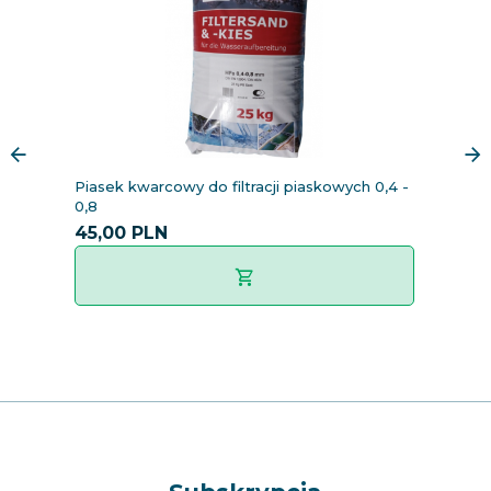
Piasek kwarcowy do filtracji piaskowych 0,4 -
Al
0,8
45,
00
PLN
8
6