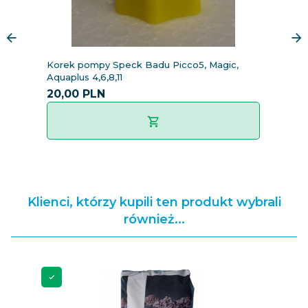
Korek pompy Speck Badu Picco5, Magic,
S
Aquaplus 4,6,8,11
4,
20,
00
PLN
7
Klienci, którzy kupili ten produkt wybrali
również...