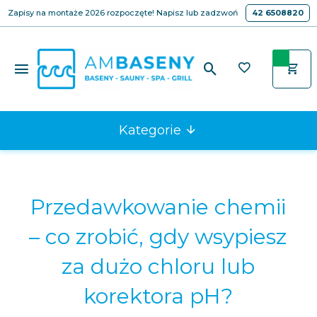
Zapisy na montaże 2026 rozpoczęte! Napisz lub zadzwoń
42 6508820
Kategorie
Przedawkowanie chemii
– co zrobić, gdy wsypiesz
za dużo chloru lub
korektora pH?