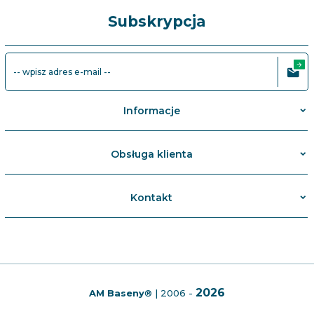
miejsce, kontrola tabletek w pływaku lub skimmerze
Subskrypcja
oraz przechowywanie i stosowanie preparatów
oddzielnie. Regularne pomiary ograniczają ryzyko
nagłych odchyleń.
-- wpisz adres e-mail --
Informacje
Obsługa klienta
Kontakt
2026
AM Baseny
®
| 2006 -
info@ambaseny.pl