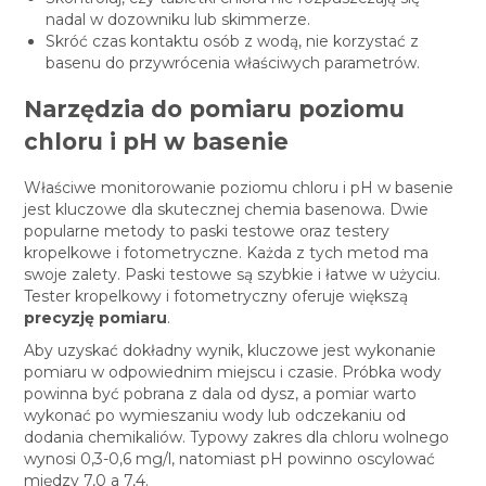
nadal w dozowniku lub skimmerze.
Skróć czas kontaktu osób z wodą, nie korzystać z
basenu do przywrócenia właściwych parametrów.
Narzędzia do pomiaru poziomu
chloru i pH w basenie
Właściwe monitorowanie poziomu chloru i pH w basenie
jest kluczowe dla skutecznej chemia basenowa. Dwie
popularne metody to paski testowe oraz testery
kropelkowe i fotometryczne. Każda z tych metod ma
swoje zalety. Paski testowe są szybkie i łatwe w użyciu.
Tester kropelkowy i fotometryczny oferuje większą
precyzję pomiaru
.
Aby uzyskać dokładny wynik, kluczowe jest wykonanie
pomiaru w odpowiednim miejscu i czasie. Próbka wody
powinna być pobrana z dala od dysz, a pomiar warto
wykonać po wymieszaniu wody lub odczekaniu od
dodania chemikaliów. Typowy zakres dla chloru wolnego
wynosi 0,3-0,6 mg/l, natomiast pH powinno oscylować
między 7,0 a 7,4.