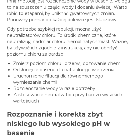
Inną metodą jest rozcieńczenie wody w basenie. Polega
to na spuszczeniu części wody i dodaniu świeżej. Warto
robić to etapami, by uniknąć gwałtownych zmian.
Ponowny pomiar po każdej dolewce jest kluczowy.
Gdy potrzeba szybkiej redukcji, można użyć
neutralizatorów chloru. To środki chemiczne, które
neutralizują nadmiar chloru niemal natychmiast. Ważne,
by używać ich zgodnie z instrukcją, aby nie obniżyć
poziomu chloru za bardzo.
Zmierz poziom chloru i przerwij dozowanie chemii
Odsłonięcie basenu dla naturalnego wietrzenia
Uruchomienie filtracji dla równomiernego
wymieszania chemii
Rozcieńczanie wody w razie potrzeby
Zastosowanie neutralizatora przy bardzo wysokich
wartościach
Rozpoznanie i korekta zbyt
niskiego lub wysokiego pH w
basenie