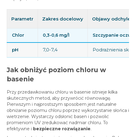
Parametr
Zakres docelowy
Objawy odchyleni
Chlor
0,3-0,6 mg/l
Szczypanie oczu, 
pH
7,0-7,4
Podrażnienia skóry
Jak obniżyć poziom chloru w
basenie
Przy przedawkowaniu chloru w basenie istnieje kilka
skutecznych metod, aby przywrócić równowagę.
Pierwszym i najprostszym sposobem jest naturalne
obniżanie poziomu chloru poprzez wykorzystanie słońca i
wietrzenie. Wystarczy odsłonić basen i pozwolić
promieniom UV zredukować nadmiar chloru. To
efektywne i
bezpieczne rozwiązanie
.