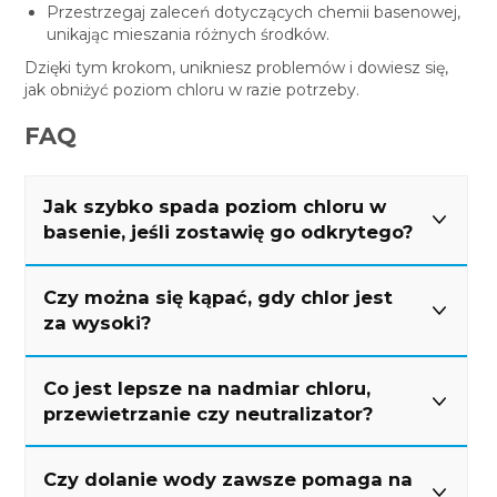
Przestrzegaj zaleceń dotyczących chemii basenowej,
unikając mieszania różnych środków.
Dzięki tym krokom, unikniesz problemów i dowiesz się,
jak obniżyć poziom chloru w razie potrzeby.
FAQ
Jak szybko spada poziom chloru w
basenie, jeśli zostawię go odkrytego?
Tempo spadku zależy od nasłonecznienia,
Czy można się kąpać, gdy chlor jest
temperatury wody, intensywności cyrkulacji oraz
za wysoki?
stężenia początkowego. W praktyce spadek zajmuje
od kilkunastu godzin do kilku dni. Kontrola pomiarami
co 12-24 godziny pokazuje, kiedy poziom wraca do
Kąpiel przy podwyższonym chlorze wiąże się z
Co jest lepsze na nadmiar chloru,
zakresu docelowego.
ryzykiem podrażnień oczu i skóry oraz pogorszeniem
przewietrzanie czy neutralizator?
komfortu. Powrót do korzystania z basenu następuje
po spadku chloru do przyjętego zakresu oraz po
stabilnym pH wody, utrzymanym w zakresie
Przewietrzanie i działanie promieniowania UV to
Czy dolanie wody zawsze pomaga na
roboczym.
najprostsza metoda, ponieważ obniża chlor bez