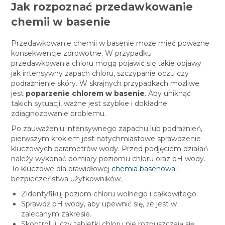
Jak rozpoznać przedawkowanie
chemii w basenie
Przedawkowanie chemii w basenie może mieć poważne
konsekwencje zdrowotne. W przypadku
przedawkowania chloru mogą pojawić się takie objawy
jak intensywny zapach chloru, szczypanie oczu czy
podrażnienie skóry. W skrajnych przypadkach możliwe
jest
poparzenie chlorem w basenie
. Aby uniknąć
takich sytuacji, ważne jest szybkie i dokładne
zdiagnozowanie problemu.
Po zauważeniu intensywnego zapachu lub podrażnień,
pierwszym krokiem jest natychmiastowe sprawdzenie
kluczowych parametrów wody. Przed podjęciem działań
należy wykonać pomiary poziomu chloru oraz pH wody.
To kluczowe dla prawidłowej
chemia basenowa
i
bezpieczeństwa użytkowników.
Zidentyfikuj poziom chloru wolnego i całkowitego.
Sprawdź pH wody, aby upewnić się, że jest w
zalecanym zakresie.
Skontroluj, czy tabletki chloru nie rozpuszczają się